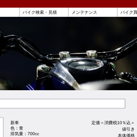
バイク検索・見積
メンテナンス
バイク
新車
定価＜消費税10％込＞ 
色：青
値引き 
排気量：700cc
本体価格 