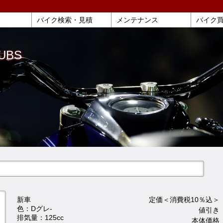
バイク検索・見積
メンテナンス
バイク
UBS
新車
定価＜消費税10％込＞ 
色：Dグレ-
値引き 
排気量：125cc
本体価格 