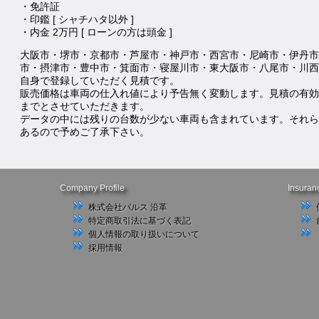
・免許証
・印鑑 [ シャチハタ以外 ]
・内金 2万円 [ ローンの方は頭金 ]
大阪市・堺市・京都市・芦屋市・神戸市・西宮市・尼崎市・伊丹市
市・摂津市・豊中市・箕面市・寝屋川市・東大阪市・八尾市・川西
自身で登録していただく見積です。
販売価格は車両の仕入れ値により予告無く変動します。見積の有効
までとさせていただきます。
データの中には残りの台数が少ない車両も含まれています。それら
あるので予めご了承下さい。
Company Profile
Insuran
株式会社パルス 沿革
特定商取引法に基づく表記
個人情報の取り扱いについて
採用情報