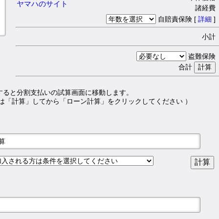
ヤマハのサイト
諸経費 
自賠責保険 [
詳細
]
小計 
盗難保険 
合計
すると分割支払いの試算画面に移動します。
は「計算」してから「ローン計算」をクリックしてください ）
試算