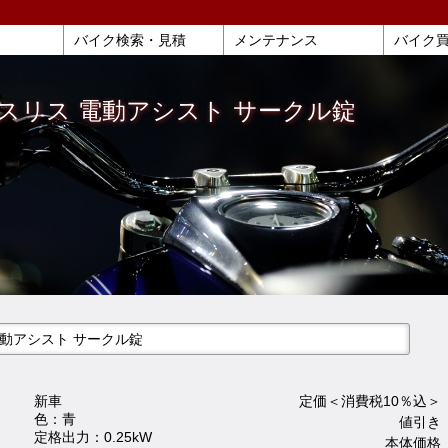
バイク検索・見積
メンテナンス
バイク
u ノスリス 電動アシスト サークル錠
ス 電動アシスト サークル錠
新車
定価＜消費税10％込＞ 
色：青
値引き 
定格出力：0.25kW
本体価格 