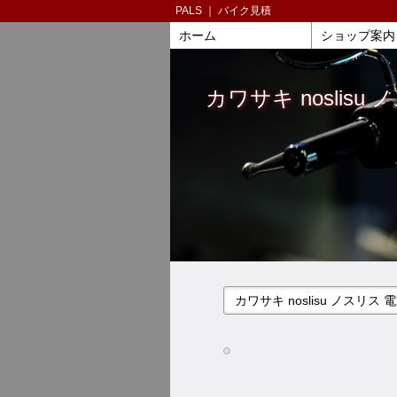
PALS ｜ バイク見積
ホーム
ショップ案内
カワサキ noslis
カワサキ noslisu ノスリ