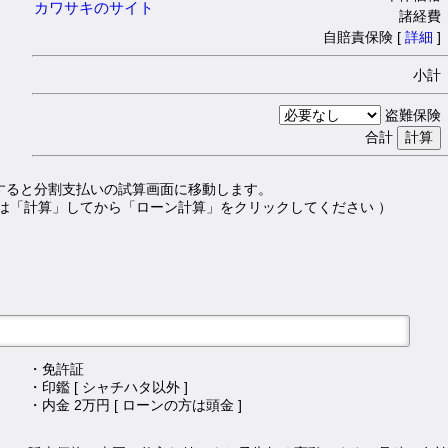
カワサキのサイト
諸経費 
自賠責保険 [
詳細
]
小計 
盗難保険 
合計
すると分割支払いの試算画面に移動します。
は「計算」してから「ローン計算」をクリックしてください ）
・免許証
・印鑑 [ シャチハタ以外 ]
・内金 2万円 [ ローンの方は頭金 ]