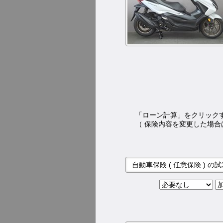
「ローン計算」をクリック
（ 保険内容を変更した場合
自動車保険 ( 任意保険 ) の