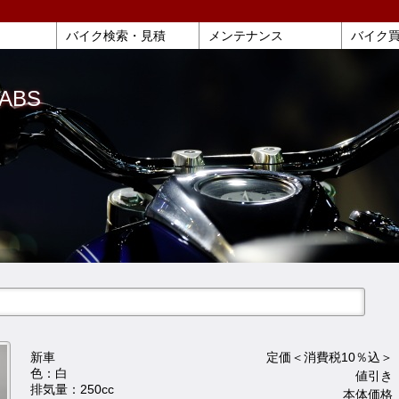
バイク検索・見積
メンテナンス
バイク
ABS
新車
定価＜消費税10％込＞ 
色：白
値引き 
排気量：250cc
本体価格 