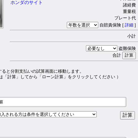
ホンダのサイト
諸経費 
重量税 
プレート代 
自賠責保険 [
詳細
]
小計 
盗難保険 
合計
すると分割支払いの試算画面に移動します。
は「計算」してから「ローン計算」をクリックしてください ）
試算