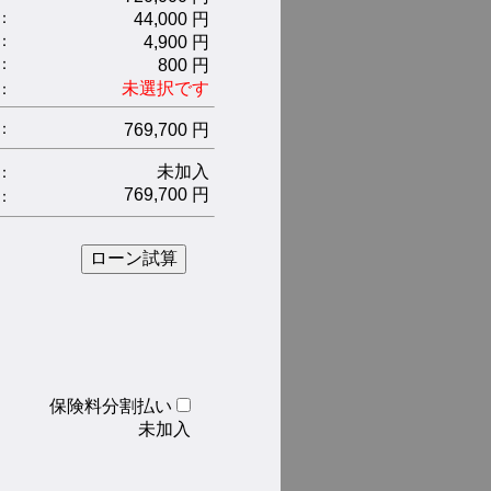
：
44,000 円
：
4,900 円
：
800 円
未選択です
 ：
：
769,700 円
未加入
：
769,700 円
：
保険料分割払い
未加入