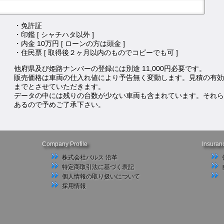
・免許証
・印鑑 [ シャチハタ以外 ]
・内金 10万円 [ ローンの方は頭金 ]
・住民票 [ 取得後２ヶ月以内のものでコピーでも可 ]
他府県及び姫路ナンバーの登録には別途 11,000円必要です。
販売価格は車両の仕入れ値により予告無く変動します。見積の有効
までとさせていただきます。
データの中には残りの台数が少ない車両も含まれています。それら
あるので予めご了承下さい。
Company Profile
Insuran
株式会社パルス 沿革
特定商取引法に基づく表記
個人情報の取り扱いについて
採用情報