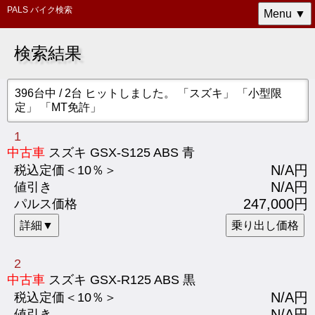
PALS バイク検索
Menu ▼
検索結果
396台中 / 2台 ヒットしました。 「スズキ」 「小型限
定」 「MT免許」
1
中古車
スズキ GSX-S125 ABS 青
N/A円
税込定価＜10％＞
N/A円
値引き
247,000円
パルス価格
詳細▼
乗り出し価格
2
中古車
スズキ GSX-R125 ABS 黒
N/A円
税込定価＜10％＞
N/A円
値引き